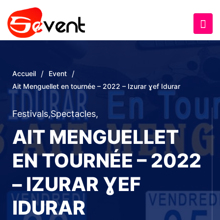
/
/
Accueil
Event
Ait Menguellet en tournée – 2022 – Izurar ɣef Idurar
Festivals
,
Spectacles
,
AIT MENGUELLET
EN TOURNÉE – 2022
– IZURAR ƔEF
IDURAR