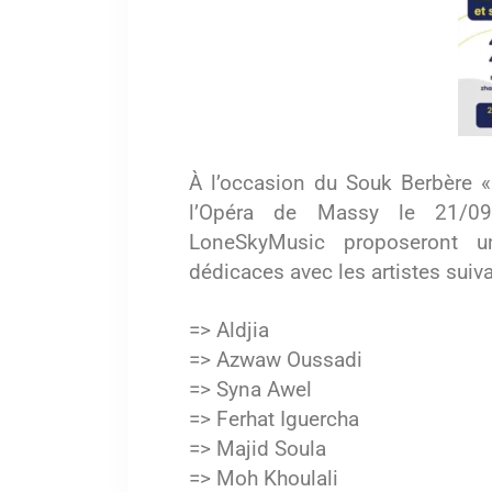
À l’occasion du Souk Berbère 
l’Opéra de Massy le 21/09/
LoneSkyMusic
proposeront un
dédicaces avec les artistes suiva
=> Aldjia
=> Azwaw Oussadi
=> Syna Awel
=> Ferhat Iguercha
=> Majid Soula
=> Moh Khoulali