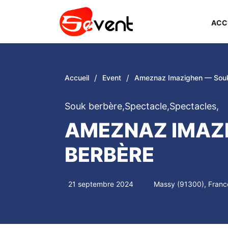
ACC
/
/
Accueil
Event
Ameznaz Imazighen — Souk
Souk berbère
,
Spectacle
,
Spectacles
,
AMEZNAZ IMAZ
BERBÈRE
21 septembre 2024
Massy (91300), Franc