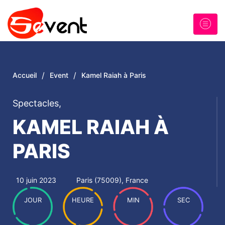
/
/
Accueil
Event
Kamel Raiah à Paris
Spectacles
,
KAMEL RAIAH À
PARIS
10 juin 2023
Paris (75009), France
JOUR
HEURE
MIN
SEC