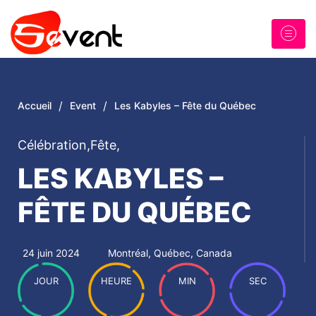
/
/
Accueil
Event
Les Kabyles – Fête du Québec
Célébration
,
Fête
,
LES KABYLES –
FÊTE DU QUÉBEC
24 juin 2024
Montréal, Québec, Canada
JOUR
HEURE
MIN
SEC