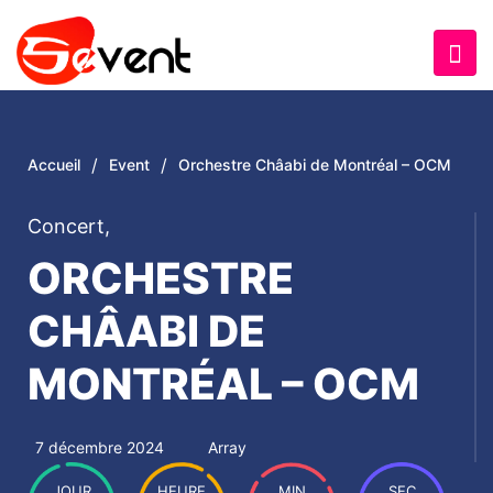
/
/
Accueil
Event
Orchestre Châabi de Montréal – OCM
Concert
,
ORCHESTRE
CHÂABI DE
MONTRÉAL – OCM
7 décembre 2024
Array
JOUR
HEURE
MIN
SEC