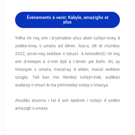
Évènements à venir: Kabyle, amazighs et
plus
Yelha tin neɣ win i d-yettaken afus aken tutlayt-nneɣ d
yedles-nneɣ s umata ad idiren. Ass-a, 08 di ctumbeṛ
2022, arran-neɣ seddaw n teḥṣiṛt. A tetwalim(t) tin neɣ
win d-ineṭqen a s-rren lqid a t-dmen ɣer lḥefs. Ihi, ay
Imaziɣen s umata, mazal-aɣ d aklan, mazal seddaw
uzaglu. Yali kan ma tlendeḍ tutlayt-inek, walikan
aselway n tmurt-ik ma yettmeslay tutlay n tmazɣa.
Aḥuddu aḥunnu i tal d win iqedcen i tutlayt d yedles
amazigh s umata.