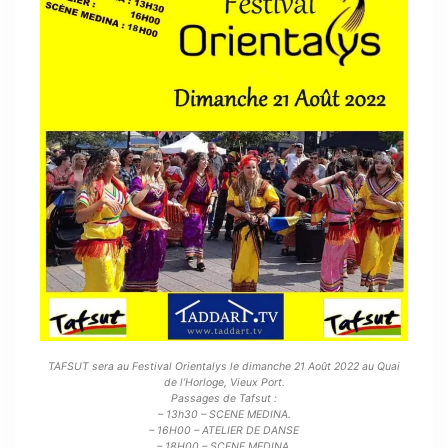
TAFSUT sera au Festival Orientalys le dimanche 21 Août 2022 au Quai
de l’Horloge, Vieux Port.
Passages de Tafsut :
– 13h30 – SCENE MEDINA.
– 16H00 – ATELIER DE DANSE
– 18H00 – SCENE MEDINA.