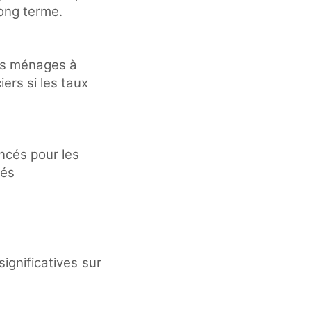
long terme.
ins ménages à
ers si les taux
ncés pour les
tés
ignificatives sur