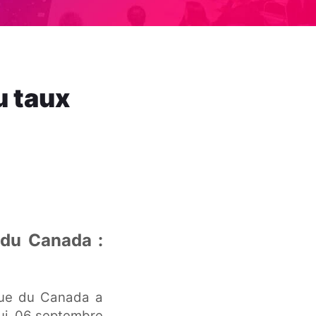
u taux
 du Canada :
que du Canada a
hui, 06 septembre