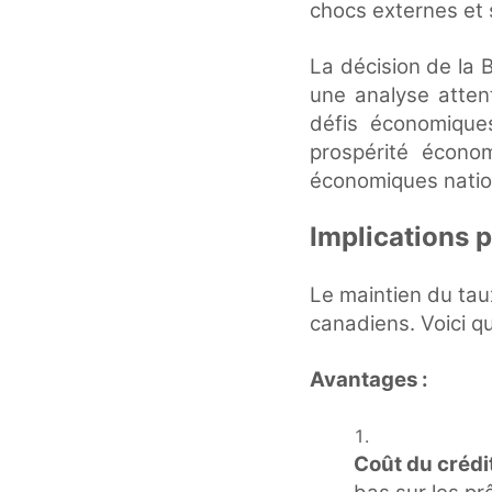
chocs externes et 
La décision de la
une analyse attent
défis économique
prospérité écono
économiques natio
Implications 
Le maintien du tau
canadiens. Voici q
Avantages :
Coût du crédi