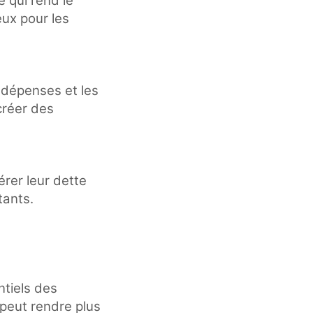
e qui rend le
eux pour les
 dépenses et les
créer des
rer leur dette
tants.
ntiels des
 peut rendre plus