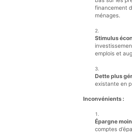
bas sur les pr
financement de
ménages.
Stimulus éco
investissement
emplois et au
Dette plus gé
existante en p
Inconvénients :
Épargne moin
comptes d’épar